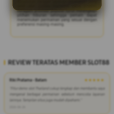
dipadukan dengan layanan pelanggan yang
aktif dan proses transaksi yang praktis.
Beragam provider populer turut melengkapi
pilihan hiburan sehingga pemain dapat
menemukan permainan yang sesuai dengan
preferensi masing-masing.
REVIEW TERATAS MEMBER SLOT88
Riki Pratama - Batam
★★★★★
"Fitur demo slot Thailand cukup lengkap dan membantu saya
mengenal berbagai permainan sebelum mencoba layanan
lainnya. Tampilan situs juga mudah dipahami."
2026-06-26