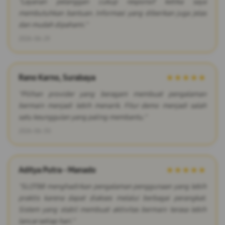
"Layanan pelanggan cukup responsif ketika saya
membutuhkan bantuan. Informasi yang diberikan juga jelas
dan mudah dipahami."
2026-06-29
Rano Karno, Surabaya
★★★★★
"Pilihan provider yang beragam membuat pengalaman
bermain menjadi lebih menarik. Fitur demo menjadi salah
satu keunggulan yang paling membantu."
2026-06-30
Aditya Putra - Manado
★★★★★
"SLOT88 menghadirkan pengalaman penggunaan yang lebih
praktis karena dapat diakses melalui berbagai perangkat.
Sistem yang stabil membuat aktivitas bermain terasa lebih
lancar setiap hari."