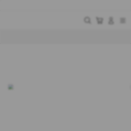
Skip
to
content
Cari
Troli
Login
Navigation
Buka Info Lebih Lanjut