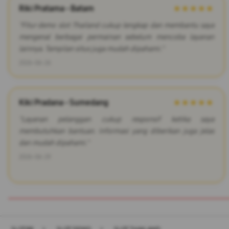
Riki Pratama - Batam
★★★★★
"Fitur demo slot Thailand cukup lengkap dan membantu saya
mengenal berbagai permainan sebelum mencoba layanan
lainnya. Tampilan situs juga mudah dipahami."
2026-06-26
Kiki Pradana - Sumedang
★★★★★
"Layanan pelanggan cukup responsif ketika saya
membutuhkan bantuan. Informasi yang diberikan juga jelas
dan mudah dipahami."
2026-06-29