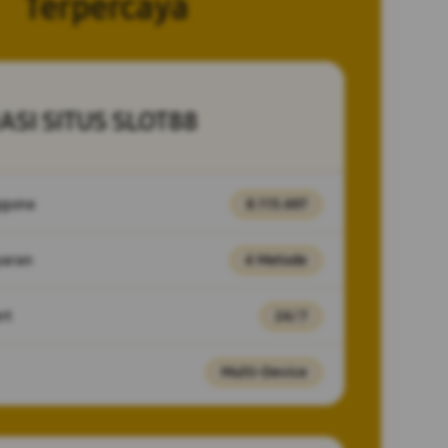
Terpercaya
SI SITUS SLOT88
gguna
8.115.697
yaran
4 Metode
rt
24/7
Multi-Device