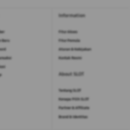
Information
ber
Fitur Akses
n Baru
Fitur Pemula
ord
Aturan & Kebijakan
ansaksi
Kontak Resmi
kasi
About SLOT
P
Tentang SLOT
Kenapa Pilih SLOT
Partner & Affiliate
Brand & Identitas