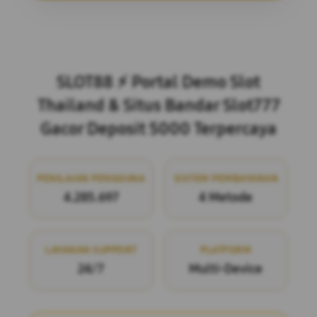
Layer Popup Close
SLOT88 ⚡️ Portal Demo Slot
Thailand & Situs Bandar Slot777
Gacor Deposit 5000 Terpercaya
PENILAIAN PENGGUNA
SISTEM PEMBAYARAN
4.285.697
4 Metode
LAYANAN SUPPORT
PLATFORM
24/7
Multi-Device