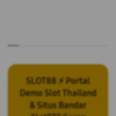
SLOT88 ⚡️ Portal
Demo Slot Thailand
& Situs Bandar