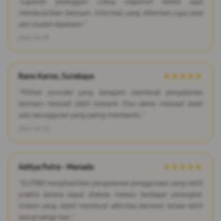
"Layanan pelanggan cukup responsif ketika saya
membutuhkan bantuan. Informasi yang diberikan juga jelas
dan mudah dipahami."
2026-06-29
Rano Karno, Surabaya
★★★★★
"Pilihan provider yang beragam membuat pengalaman
bermain menjadi lebih menarik. Fitur demo menjadi salah
satu keunggulan yang paling membantu."
2026-06-30
Aditya Putra - Manado
★★★★★
"SLOT88 menghadirkan pengalaman penggunaan yang lebih
praktis karena dapat diakses melalui berbagai perangkat.
Sistem yang stabil membuat aktivitas bermain terasa lebih
lancar setiap hari."