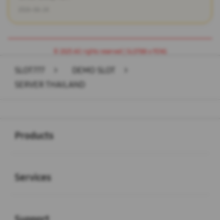
2026-06-24
© 2025 All rights reserved | SLOT88 x FENG
SLOT777
>
DEMO SLOT
>
SERVER THAILAND
Buka
Footer Navigation
Products
Buka
Services
Buka
Support