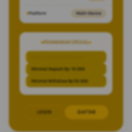
Platform
Multi-Device
PENAWARAN SPESIAL
BONUS NEW MEMBER 100%
Minimal Deposit Rp. 10.000
Minimal Withdraw Rp 50.000
LOGIN
DAFTAR