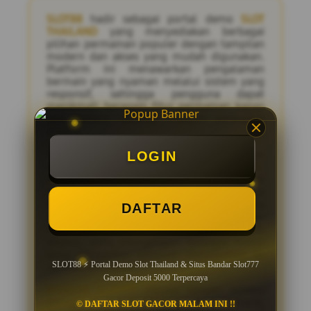
SLOT88
hadir sebagai portal demo
SLOT
THAILAND
yang menyediakan berbagai
pilihan permainan populer dengan tampilan
modern dan akses yang mudah digunakan.
Platform ini menawarkan pengalaman
bermain yang nyaman melalui sistem yang
responsif, sehingga pengguna dapat
menikmati beragam fitur permainan kapan
saja melalui desktop maupun perangkat
mobile.
Sebagai
SITUS SLOT GACOR
Dengan
LOGIN
dukungan layanan
SLOT DEPOSIT 5000
,
pemain memiliki fleksibilitas untuk
mengakses berbagai permainan sesuai
kebutuhan. Fitur
SLOT DEMO
yang tersedia
DAFTAR
juga membantu pengguna memahami
mekanisme permainan, mengenal simbol
khusus, serta mempelajari berbagai bonus
yang ditawarkan sebelum melanjutkan ke
SLOT88 ⚡️ Portal Demo Slot Thailand & Situs Bandar Slot777
permainan utama.
Gacor Deposit 5000 Terpercaya
BANDAR SLOT777
dikenal dengan koleksi
permainan server Thailand yang menarik,
© DAFTAR SLOT GACOR MALAM INI !!