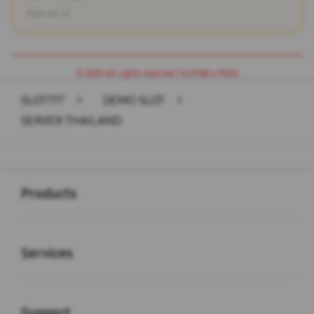
2026-06-24
© 2025 All rights reserved | SLOT88 x FENG
SLOT777
>
DEMO SLOT
>
SERVER THAILAND
Buka
Footer Navigation
Products
Buka
Services
Buka
Support