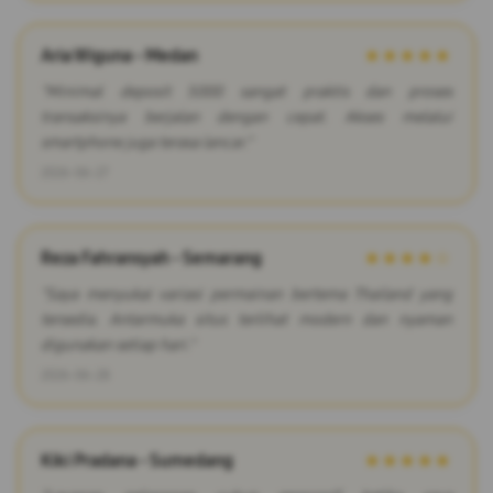
Aria Wiguna - Medan
★★★★★
"Minimal deposit 5000 sangat praktis dan proses
transaksinya berjalan dengan cepat. Akses melalui
smartphone juga terasa lancar."
2026-06-27
Reza Fahransyah - Semarang
★★★★☆
"Saya menyukai variasi permainan bertema Thailand yang
tersedia. Antarmuka situs terlihat modern dan nyaman
digunakan setiap hari."
2026-06-28
Kiki Pradana - Sumedang
★★★★★