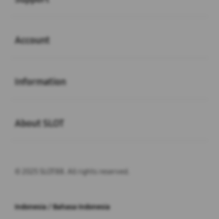
Buka
Account
Buka
Information
Buka
About SLOT
© 2025 SLOT88. All rights reserved.
Indonesia / Bahasa Indonesia