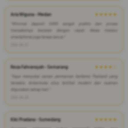
Aria Wiguna - Medan
★★★★★
"Minimal deposit 5000 sangat praktis dan proses
transaksinya berjalan dengan cepat. Akses melalui
smartphone juga terasa lancar."
2026-06-27
Reza Fahransyah - Semarang
★★★★☆
"Saya menyukai variasi permainan bertema Thailand yang
tersedia. Antarmuka situs terlihat modern dan nyaman
digunakan setiap hari."
2026-06-28
Kiki Pradana - Sumedang
★★★★★