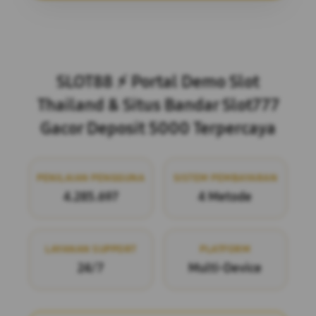
Layer Popup Close
SLOT88 ⚡️ Portal Demo Slot
Thailand & Situs Bandar Slot777
Gacor Deposit 5000 Terpercaya
PENILAIAN PENGGUNA
SISTEM PEMBAYARAN
4.285.697
4 Metode
LAYANAN SUPPORT
PLATFORM
24/7
Multi-Device